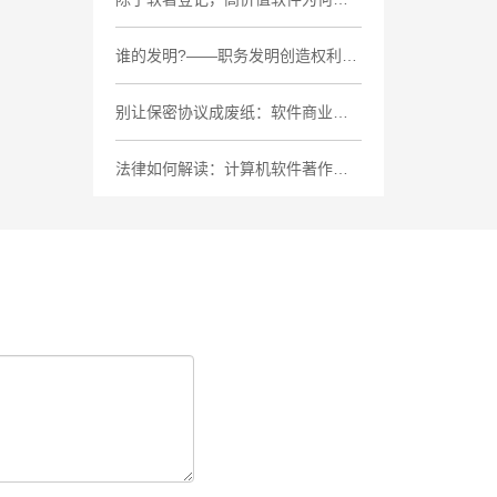
谁的发明?——职务发明创造权利归属的法律解析
别让保密协议成废纸：软件商业秘密保护的5个致命盲区
法律如何解读：计算机软件著作权案中“接触+实质性相似”