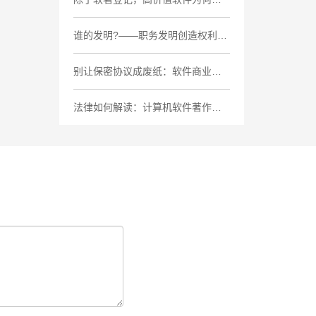
谁的发明?——职务发明创造权利归属的法律解析
别让保密协议成废纸：软件商业秘密保护的5个致命盲区
法律如何解读：计算机软件著作权案中“接触+实质性相似”