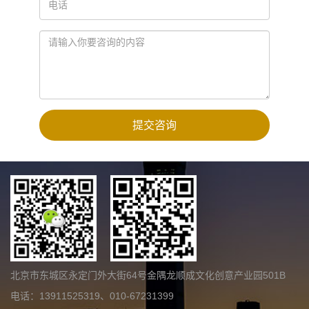
北京市东城区永定门外大街64号金隅龙顺成文化创意产业园501B
电话：13911525319、010-67231399