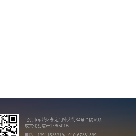
北京市东城区永定门外大街64号金隅龙顺
成文化创意产业园501B
电话：13911525319、010-67231399