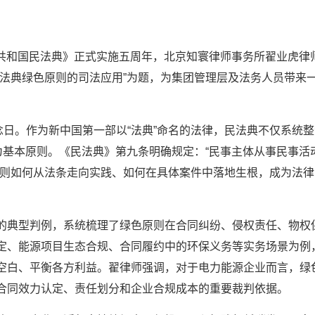
民共和国民法典》正式实施五周年，北京知寰律师事务所翟业虎律
民法典绿色原则的司法应用”为题，为集团管理层及法务人员带来
日。作为新中国第一部以“法典”命名的法律，民法典不仅系统整
为基本原则。《民法典》第九条明确规定：“民事主体从事民事活
原则如何从法条走向实践、如何在具体案件中落地生根，成为法律
典型判例，系统梳理了绿色原则在合同纠纷、侵权责任、物权
定、能源项目生态合规、合同履约中的环保义务等实务场景为例
空白、平衡各方利益。翟律师强调，对于电力能源企业而言，绿
合同效力认定、责任划分和企业合规成本的重要裁判依据。