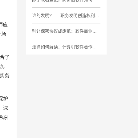
谁的发明?——职务发明创造权利归属的法律解析
师应
别让保密协议成废纸：软件商业秘密保护的5个致命盲区
一场
法律如何解读：计算机软件著作权案中“接触+实质性相似”
合了
动，
实务
保护
，深
色原